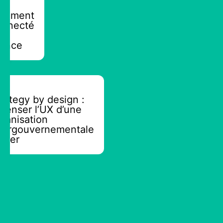
e
ogement
onnecté
n
rance
ED
rategy by design :
penser l’UX d’une
ganisation
ntergouvernementale
ader