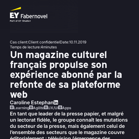
Cas client
:
Client confidentiel
Date
:
10.11.2019
Temps de lecture
:
4
minutes
Un magazine culturel
français propulse son
expérience abonné par la
refonte de sa plateforme
web
Caroline Estephan
Learning
Agilité
UX/UI
Apps
En tant que leader de la presse papier, et malgré
un lectorat fidèle, le groupe connaît les mutations
du secteur de la presse, mais également celui de
l’ensemble des secteurs que le magazine couvre
éditorialement : télévision (émergence des