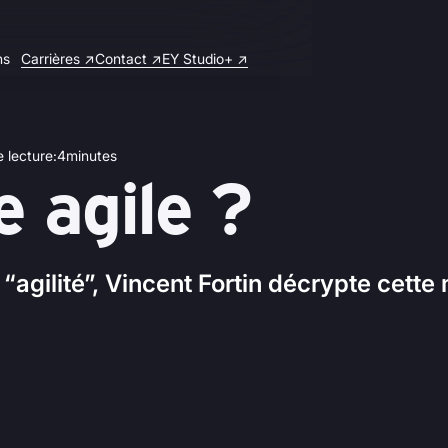
ns
Carrières ↗
Contact ↗
EY Studio+ ↗
 lecture
:
4
minutes
e agile ?
 “agilité”, Vincent Fortin décrypte cet