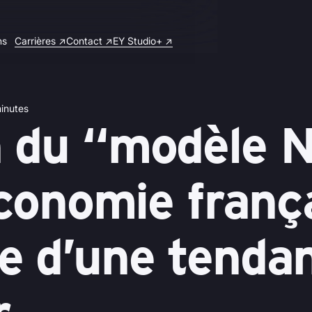
ns
Carrières ↗
Contact ↗
EY Studio+ ↗
inutes
 du “modèle Ne
économie frança
e d’une tenda