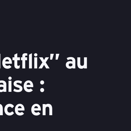
tflix” au
ise :
nce en