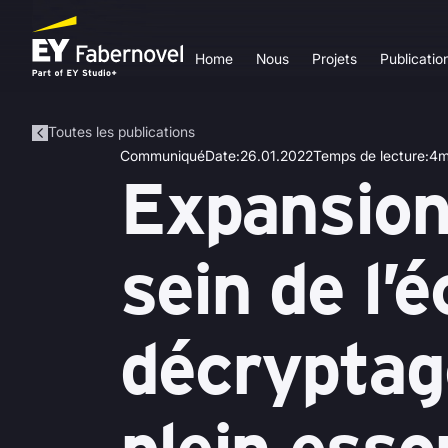
Home
Nous
Projets
Publicatio
Toutes les publications
Communiqué
Date
:
26.01.2022
Temps de lecture
:
4
m
Expansion
sein de l’
décryptag