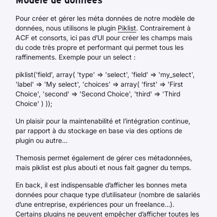
Modèle de données
Pour créer et gérer les méta données de notre modèle de
données, nous utilisons le plugin
Piklist
. Contrairement à
ACF et consorts, ici pas d’UI pour créer les champs mais
du code très propre et performant qui permet tous les
raffinements. Exemple pour un select :
piklist('field', array( 'type' => 'select', 'field' => 'my_select',
'label' => 'My select', 'choices' => array( 'first' => 'First
Choice', 'second' => 'Second Choice', 'third' => 'Third
Choice' ) ));
Un plaisir pour la maintenabilité et l’intégration continue,
par rapport à du stockage en base via des options de
plugin ou autre…
Themosis permet également de gérer ces métadonnées,
mais piklist est plus abouti et nous fait gagner du temps.
En back, il est indispensable d’afficher les bonnes meta
données pour chaque type d’utilisateur (nombre de salariés
d’une entreprise, expériences pour un freelance…).
Certains plugins ne peuvent empêcher d’afficher toutes les