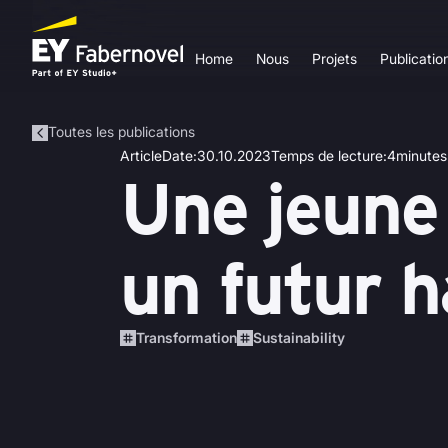
Home
Nous
Projets
Publicatio
Toutes les publications
Article
Date
:
30.10.2023
Temps de lecture
:
4
minutes
Une jeune
un futur h
Transformation
Sustainability