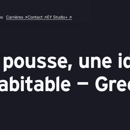
ns
Carrières ↗
Contact ↗
EY Studio+ ↗
 pousse, une i
abitable — Gre